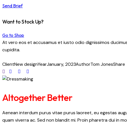
Send Brief
Want to Stock Up?
Go to Shop
At vero eos et accusamus et iusto odio dignissimos ducimus 
cupidita.
Client
New design
Year
January, 2023
Author
Tom Jones
Share
Altogether Better
Aenean interdum purus vitae purus laoreet, eu egestas augue
quam viverra ac. Sed non blandit mi. Proin pharetra dui in mol