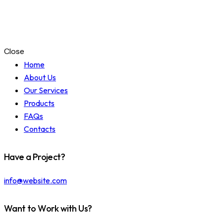
Close
Home
About Us
Our Services
Products
FAQs
Contacts
Have a Project?
info@website.com
Want to Work with Us?