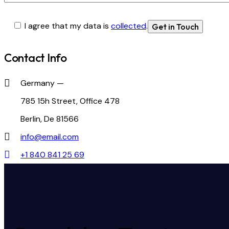
I agree that my data is
collected
.
Contact Info
Germany —
785 15h Street, Office 478
Berlin, De 81566
info@email.com
+1 840 841 25 69