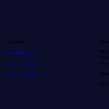
Say Hello
Timi
Mond
sales@hatco.ae
Morni
Afte
+971-4-2278178
Rama
+971-4-2278190
8:30