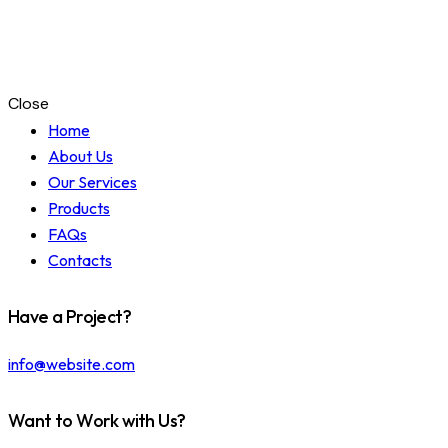
Close
Home
About Us
Our Services
Products
FAQs
Contacts
Have a Project?
info@website.com
Want to Work with Us?