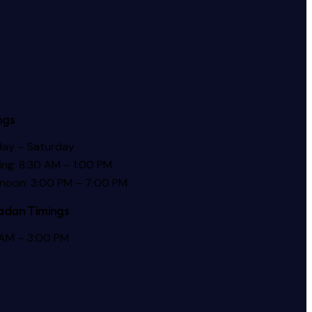
ngs
ay – Saturday
ng: 8:30 AM – 1:00 PM
rnoon: 3:00 PM – 7:00 PM
dan Timings
 AM – 3:00 PM