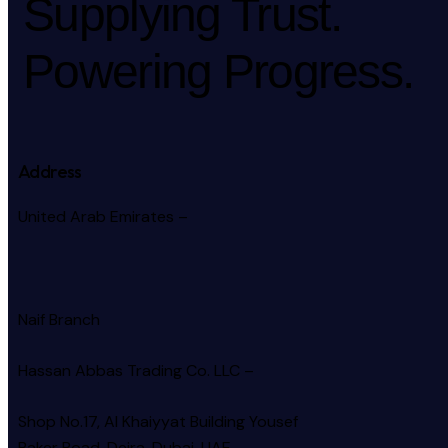
Supplying Trust.
Powering Progress.
Address
United Arab Emirates –
Naif Branch
Hassan Abbas Trading Co. LLC –
Shop No.17, Al Khaiyyat Building
Yousef
Baker Road, Deira, Dubai, UAE