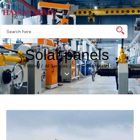
Solar panels
Home
All Services
...
Solar panels