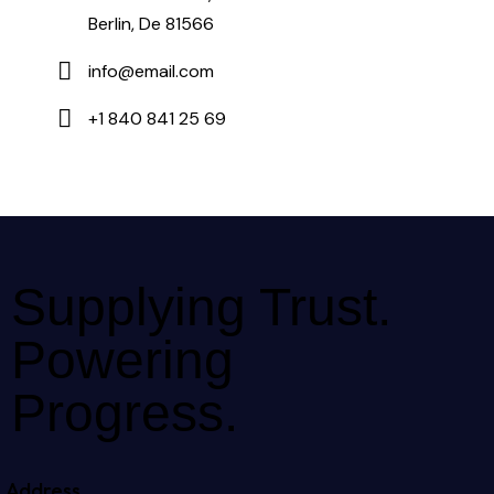
Berlin, De 81566
info@email.com
+1 840 841 25 69
Supplying Trust.
Powering
Progress.
Address