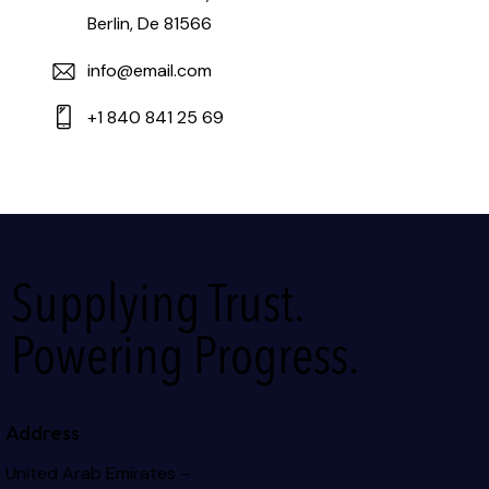
Berlin, De 81566
info@email.com
+1 840 841 25 69
Supplying Trust.
Powering Progress.
Address
United Arab Emirates –