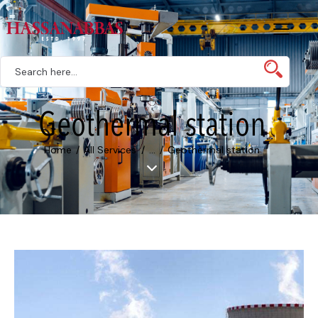
Geothermal station
Home
All Services
...
Geothermal station