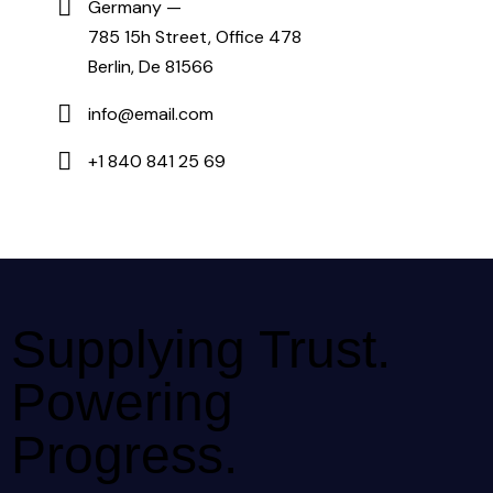
Germany —
785 15h Street, Office 478
Berlin, De 81566
info@email.com
+1 840 841 25 69
Supplying Trust.
Powering
Progress.